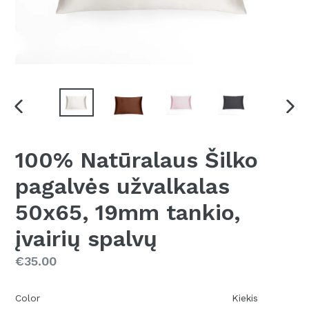
TRANSLATION
KITA
MISSING:
SLA
LT-
100% Natūralaus Šilko
LT.SECTIONS.SLIDESHOW.PREVIOUS_SLIDE
pagalvės užvalkalas
50x65, 19mm tankio,
įvairių spalvų
Kaina
€35.00
Color
Kiekis