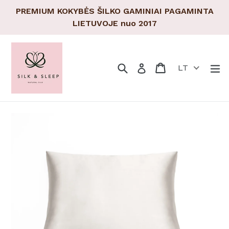
Pereiti
PREMIUM KOKYBĖS ŠILKO GAMINIAI PAGAMINTA
prie
LIETUVOJE nuo 2017
turinio
Paieška
Pirkinių krepšeli
Pirkinių krepšeli
Tr
Prisijungti
LT