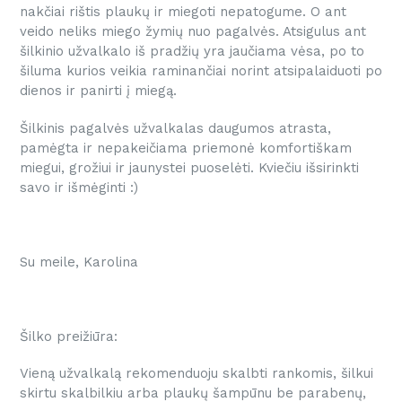
nakčiai rištis plaukų ir miegoti nepatogume. O ant
veido neliks miego žymių nuo pagalvės. Atsigulus ant
šilkinio užvalkalo iš pradžių yra jaučiama vėsa, po to
šiluma kurios veikia raminančiai norint atsipalaiduoti po
dienos ir panirti į miegą.
Šilkinis pagalvės užvalkalas daugumos atrasta,
pamėgta ir nepakeičiama priemonė komfortiškam
miegui, grožiui ir jaunystei puoselėti. Kviečiu išsirinkti
savo ir išmėginti :)
Su meile, Karolina
Šilko preižiūra:
Vieną užvalkalą rekomenduoju skalbti rankomis, šilkui
skirtu skalbilkiu arba plaukų šampūnu be parabenų,