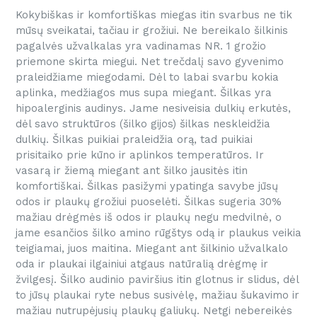
Kokybiškas ir komfortiškas miegas itin svarbus ne tik
mūsų sveikatai, tačiau ir grožiui. Ne bereikalo šilkinis
pagalvės užvalkalas yra vadinamas NR. 1 grožio
priemone skirta miegui. Net trečdalį savo gyvenimo
praleidžiame miegodami. Dėl to labai svarbu kokia
aplinka, medžiagos mus supa miegant. Šilkas yra
hipoalerginis audinys. Jame nesiveisia dulkių erkutės,
dėl savo struktūros (šilko gijos) šilkas neskleidžia
dulkių. Šilkas puikiai praleidžia orą, tad puikiai
prisitaiko prie kūno ir aplinkos temperatūros. Ir
vasarą ir žiemą miegant ant šilko jausitės itin
komfortiškai. Šilkas pasižymi ypatinga savybe jūsų
odos ir plaukų grožiui puoselėti. Šilkas sugeria 30%
mažiau drėgmės iš odos ir plaukų negu medvilnė, o
jame esančios šilko amino rūgštys odą ir plaukus veikia
teigiamai, juos maitina. Miegant ant šilkinio užvalkalo
oda ir plaukai ilgainiui atgaus natūralią drėgmę ir
žvilgesį. Šilko audinio paviršius itin glotnus ir slidus, dėl
to jūsų plaukai ryte nebus susivėlę, mažiau šukavimo ir
mažiau nutrupėjusių plaukų galiukų. Netgi nebereikės