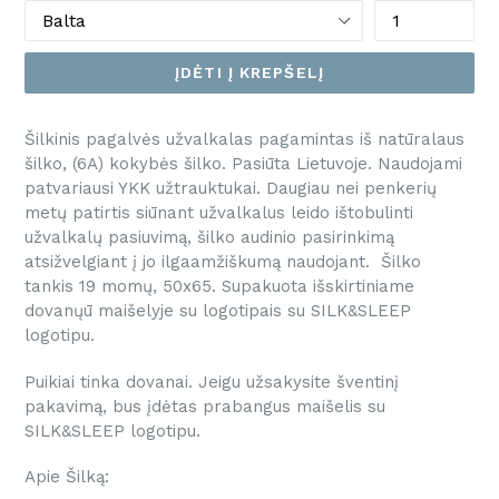
ĮDĖTI Į KREPŠELĮ
Šilkinis pagalvės užvalkalas pagamintas iš natūralaus
šilko, (6A) kokybės šilko. Pasiūta Lietuvoje. Naudojami
patvariausi YKK užtrauktukai. Daugiau nei penkerių
metų patirtis siūnant užvalkalus leido ištobulinti
užvalkalų pasiuvimą, šilko audinio pasirinkimą
atsižvelgiant į jo ilgaamžiškumą naudojant. Šilko
tankis 19 momų, 50x65. Supakuota išskirtiniame
dovanųū maišelyje su logotipais su SILK&SLEEP
logotipu.
Puikiai tinka dovanai. Jeigu užsakysite šventinį
pakavimą, bus įdėtas prabangus maišelis su
SILK&SLEEP logotipu.
Apie Šilką: