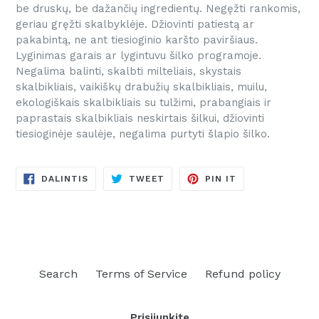
be druskų, be dažančių ingredientų. Negęžti rankomis,
geriau gręžti skalbyklėje. Džiovinti patiestą ar
pakabintą, ne ant tiesioginio karšto paviršiaus.
Lyginimas garais ar lygintuvu šilko programoje.
Negalima balinti, skalbti milteliais, skystais
skalbikliais, vaikiškų drabužių skalbikliais, muilu,
ekologiškais skalbikliais su tulžimi, prabangiais ir
paprastais skalbikliais neskirtais šilkui, džiovinti
tiesioginėje saulėje, negalima purtyti šlapio šilko.
DALINTIS
TWEETINTI
PINUOTI
DALINTIS
TWEET
PIN IT
FACEBOOKE
TVITERYJE
PINTERESTE
Search
Terms of Service
Refund policy
Prisijunkite