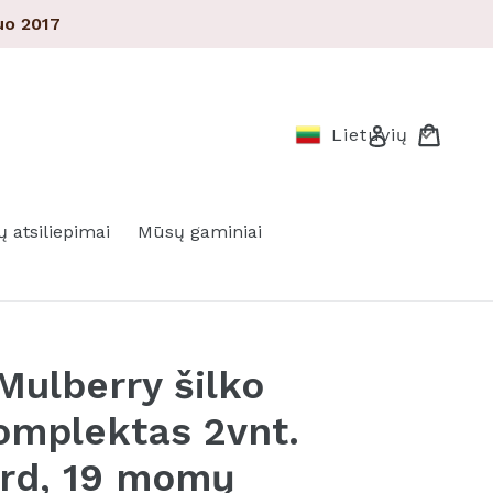
o 2017
Pirkin
Pirkin
Prisijungti
Lietuvių
ų atsiliepimai
Mūsų gaminiai
Mulberry šilko
omplektas 2vnt.
ord, 19 momų