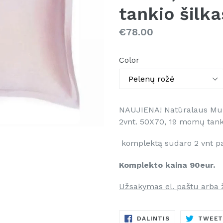
tankio šilka
Kaina
€78.00
Color
NAUJIENA! Natūralaus Mulb
2vnt. 50X70, 19 momų tanki
komplektą sudaro 2 vnt pa
Komplekto kaina 90eur.
Užsakymas el. paštu arba 
DALINTIS
DALINTIS
TWEE