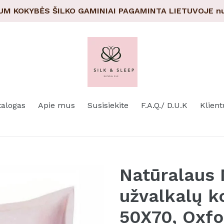
UM KOKYBĖS ŠILKO GAMINIAI PAGAMINTA LIETUVOJE nu
talogas
Apie mus
Susisiekite
F.A.Q./ D.U.K
Klient
Natūralaus 
užvalkalų k
50X70, Oxf