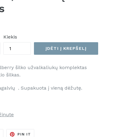
s
Kiekis
ĮDĖTI Į KREPŠELĮ
erry šilko užvalkaliukų komplektas
o šilkas.
galvių . Supakuota į vieną dėžutę.
žinute
TWEETINTI
PINUOTI
T
PIN IT