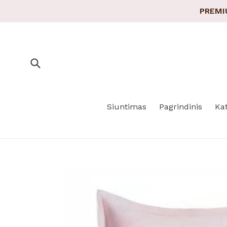
Pereiti
PREMI
prie
turinio
Pateikti
Siuntimas
Pagrindinis
Ka