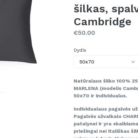
šilkas, spa
Cambridge
Kaina
€50.00
Dydis
Natūralaus šilko 100% 2
MARLENA (modelis Cambrid
50x70 ir individualus.
Individualaus pagalvės už
Pagalvės užvalkalo CHAR
patalynei ir yra skalbiam
priešingai nei itališkas š