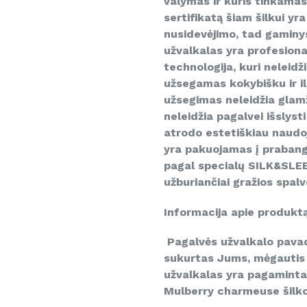
valymas ir kuris tinkama
sertifikatą šiam šilkui yra
nusidevėjimo, tad gaminys
užvalkalas yra profesional
technologija, kuri neleidži
užsegamas kokybišku ir i
užsegimas neleidžia glamžy
neleidžia pagalvei išslyst
atrodo estetiškiau naudo
yra pakuojamas į prabangi
pagal specialų SILK&SLEEP
užburiančiai gražios spalv
Informacija apie produkt
Pagalvės užvalkalo pavad
sukurtas Jums, mėgautis 
užvalkalas yra pagamintas
Mulberry charmeuse šilko