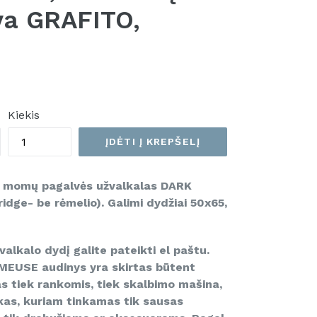
lva GRAFITO,
Kiekis
ĮDĖTI Į KREPŠELĮ
5 momų pagalvės užvalkalas DARK
ge- be rėmelio). Galimi dydžiai 50x65,
valkalo dydį galite pateikti el paštu
.
MEUSE audinys yra skirtas būtent
as tiek rankomis, tiek skalbimo mašina,
ilkas, kuriam tinkamas tik sausas