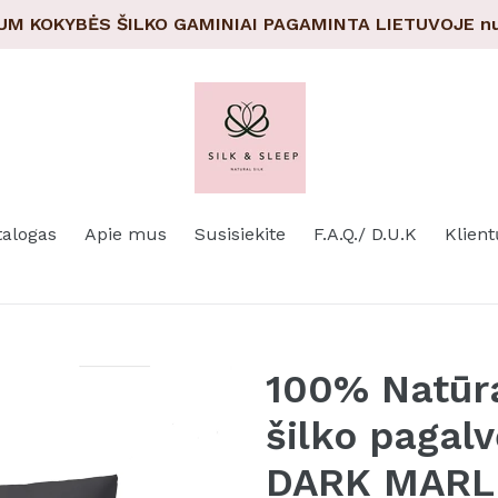
UM KOKYBĖS ŠILKO GAMINIAI PAGAMINTA LIETUVOJE nu
talogas
Apie mus
Susisiekite
F.A.Q./ D.U.K
Klient
100% Natūr
šilko pagal
DARK MARL