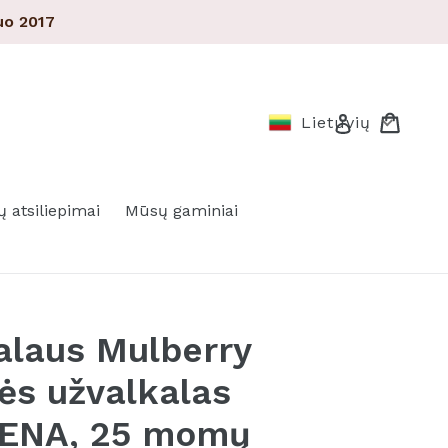
o 2017
Pirkin
Pirkin
Prisijungti
Lietuvių
ų atsiliepimai
Mūsų gaminiai
alaus Mulberry
vės užvalkalas
ENA, 25 momų