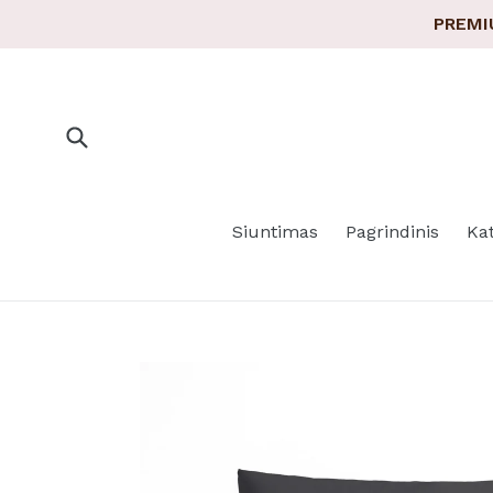
Pereiti
PREMI
prie
turinio
Pateikti
Siuntimas
Pagrindinis
Ka