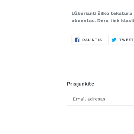
Užburianti šilko tekstūr
akcentas. Dera tiek klasi
DALINTIS
DALINTIS
TWEE
FACEBOOKE
Prisijunkite