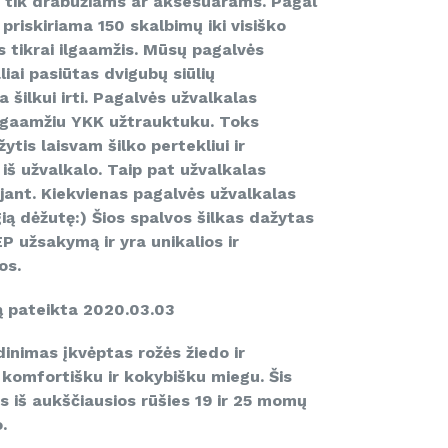
s tik drabužiams ar aksesuarams. Pagal
 priskiriama 150 skalbimų iki visiško
 tikrai ilgaamžis. Mūsų pagalvės
iai pasiūtas dvigubų siūlių
a šilkui irti. Pagalvės užvalkalas
lgaamžiu YKK užtrauktuku. Toks
tis laisvam šilko pertekliui ir
i iš užvalkalo. Taip pat užvalkalas
jant. Kiekvienas pagalvės užvalkalas
ą dėžutę:) Šios spalvos šilkas dažytas
 užsakymą ir yra unikalios ir
os.
ą pateikta 2020.03.03
inimas įkvėptas rožės žiedo ir
komfortišku ir kokybišku miegu. Šis
 iš aukščiausios rūšies 19 ir 25 momų
.