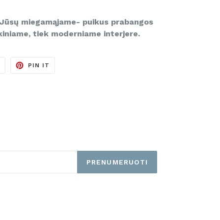
a Jūsų miegamąjame- puikus prabangos
kiniame, tiek moderniame interjere.
TWEETINTI
PINUOTI
T
PIN IT
TVITERYJE
PINTERESTE
PRENUMERUOTI