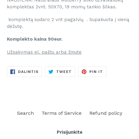
komplektas 2vnt. 50X70, 19 momų tankio šilkas.
komplektą sudaro 2 vnt pagalvių . Supakuota į vieną
dėžutę.
Komplekto kaina 90eur.
Užsakymas el. paštu arba žinute
DALINTIS
TWEETINTI
PINUOTI
DALINTIS
TWEET
PIN IT
FACEBOOKE
TVITERYJE
PINTERESTE
Search
Terms of Service
Refund policy
Prisijunkite