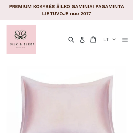
Pereiti
PREMIUM KOKYBĖS ŠILKO GAMINIAI PAGAMINTA
prie
LIETUVOJE nuo 2017
turinio
Paieška
Pirkinių krepšeli
Pirkinių krepšeli
Tr
Prisijungti
LT