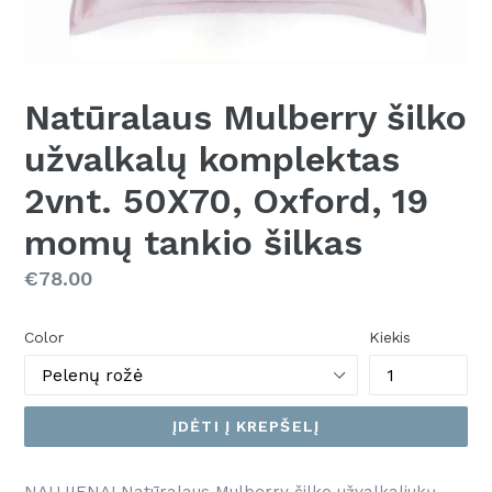
Natūralaus Mulberry šilko
užvalkalų komplektas
2vnt. 50X70, Oxford, 19
momų tankio šilkas
Kaina
€78.00
Color
Kiekis
ĮDĖTI Į KREPŠELĮ
NAUJIENA! Natūralaus Mulberry šilko užvalkaliukų