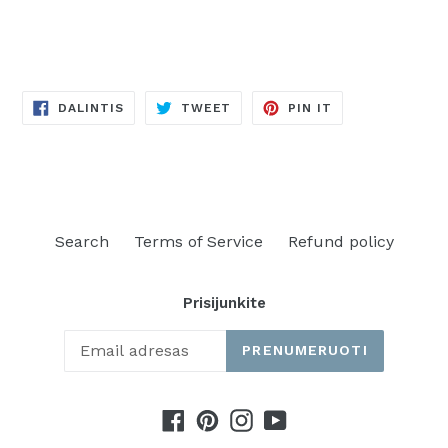
DALINTIS
TWEETINTI
PINUOTI
DALINTIS
TWEET
PIN IT
FACEBOOKE
TVITERYJE
PINTERESTE
Search
Terms of Service
Refund policy
Prisijunkite
PRENUMERUOTI
Facebook
Pinterest
Instagram
YouTube