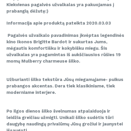
Kiekvienas pagalvės užvalkalas yra pakuojamas į
prabangią dėžutę:)
Informacija apie produktą pateikta 2020.03.03
Pagalvės užvalkalo pavadinimas įkvėptas legendinės
kino Ikonos Brigitte Bardot ir sukurtas Jums,
mėgautis komfortišku ir kokybišku miegu. Šis
užvalkalas yra pagamintas iš aukščiausios rūšies 19
momų Mulberry charmeuse šilko.
Užburianti šilko tekstūra Jūsų miegamąjame- puikus
prabangos akcentas. Dera tiek klasikiniame, tiek
moderniame interjere.
Po ilgos dienos šilko švelnumas atpalaiduoja ir
leidžia greičiau užmigti. Unikali šilko sudėtis tūri
daugybę naudingų privalūmų Jūsų grožiui ir jaunystei
išsaugoti.