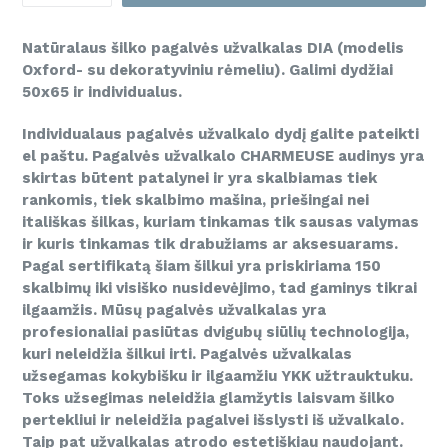
Natūralaus šilko pagalvės užvalkalas DIA (modelis
Oxford- su dekoratyviniu rėmeliu). Galimi dydžiai
50x65 ir individualus.
Individualaus pagalvės užvalkalo dydį galite pateikti
el paštu
. Pagalvės užvalkalo CHARMEUSE audinys yra
skirtas būtent patalynei ir yra skalbiamas tiek
rankomis, tiek skalbimo mašina, priešingai nei
itališkas šilkas, kuriam tinkamas tik sausas valymas
ir kuris tinkamas tik drabužiams ar aksesuarams.
Pagal sertifikatą šiam šilkui yra priskiriama 150
skalbimų iki visiško nusidevėjimo, tad gaminys tikrai
ilgaamžis. Mūsų pagalvės užvalkalas yra
profesionaliai pasiūtas dvigubų siūlių technologija,
kuri neleidžia šilkui irti. Pagalvės užvalkalas
užsegamas kokybišku ir ilgaamžiu YKK užtrauktuku.
Toks užsegimas neleidžia glamžytis laisvam šilko
pertekliui ir neleidžia pagalvei išslysti iš užvalkalo.
Taip pat užvalkalas atrodo estetiškiau naudojant.