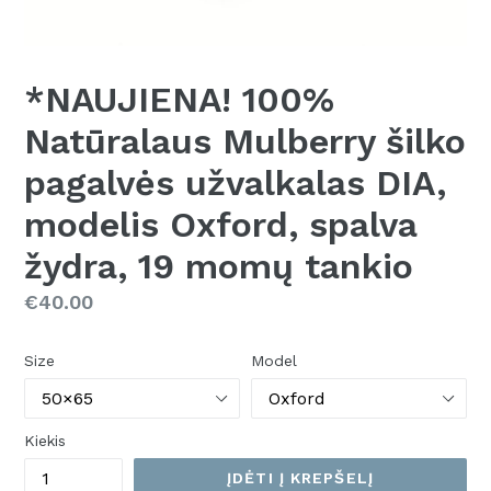
*NAUJIENA! 100%
Natūralaus Mulberry šilko
pagalvės užvalkalas DIA,
modelis Oxford, spalva
žydra, 19 momų tankio
Kaina
€40.00
Size
Model
Kiekis
ĮDĖTI Į KREPŠELĮ