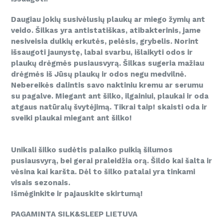
Daugiau jokių susivėlusių plaukų ar miego žymių ant
veido. Šilkas yra antistatiškas, atibakterinis, jame
nesiveisia dulkių erkutės, pelėsis, grybelis. Norint
išsaugoti jaunystę, labai svarbu, išlaikyti odos ir
plaukų drėgmės pusiausvyrą. Šilkas sugeria mažiau
drėgmės iš Jūsų plaukų ir odos negu medvilnė.
Nebereikės dalintis savo naktiniu kremu ar serumu
su pagalve. Miegant ant šilko, ilgainiui, plaukai ir oda
atgaus natūralų švytėjimą. Tikrai taip! skaisti oda ir
sveiki plaukai miegant ant šilko!
Unikali šilko sudėtis palaiko puikią šilumos
pusiausvyrą, bei gerai praleidžia orą. Šildo kai šalta ir
vėsina kai karšta. Dėl to šilko patalai yra tinkami
visais sezonais.
Išmėginkite ir pajauskite skirtumą!
PAGAMINTA SILK&SLEEP LIETUVA