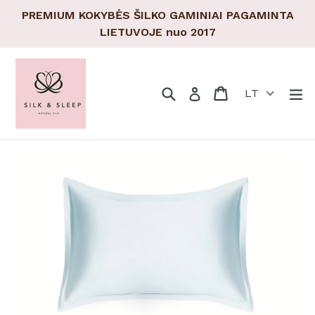
Pereiti
PREMIUM KOKYBĖS ŠILKO GAMINIAI PAGAMINTA
prie
LIETUVOJE nuo 2017
turinio
Paieška
Pirkinių krepšeli
Pirkinių krepšeli
Tr
Prisijungti
LT