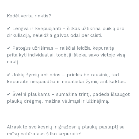
Kodėl verta rinktis?
✔ Lengva ir kvėpuojanti – šilkas užtikrina puikią oro
cirkuliaciją, neleidžia galvos odai perkaisti.
✔ Patogus užrišimas – raiščiai leidžia kepuraitę
pritaikyti individualiai, todėl ji išlieka savo vietoje visą
naktį.
✔ Jokių žymių ant odos – priekis be raukinių, tad
kepuraitė nespaudžia ir nepalieka žymių ant kaktos.
✔ Švelni plaukams – sumažina trintį, padeda išsaugoti
plaukų drėgmę, mažina vėlimąsi ir lūžinėjimą.
Atraskite sveikesnių ir gražesnių plaukų paslaptį su
mūsų natūralaus šilko kepuraite!