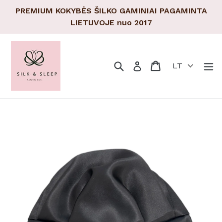
Pereiti
PREMIUM KOKYBĖS ŠILKO GAMINIAI PAGAMINTA
prie
LIETUVOJE nuo 2017
turinio
Paieška
Pirkinių krepšeli
Pirkinių krepšeli
Tr
Prisijungti
LT