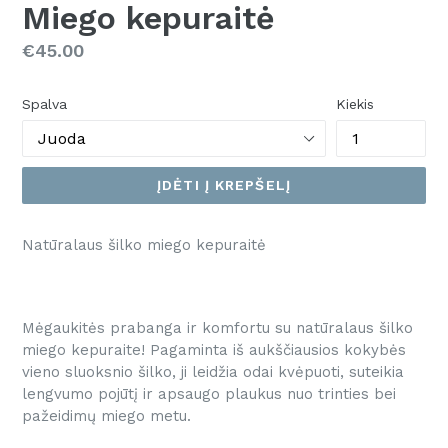
Miego kepuraitė
LT.SECTIONS.SLIDESHOW.PREVIOUS_SLIDE
Kaina
€45.00
Spalva
Kiekis
ĮDĖTI Į KREPŠELĮ
Natūralaus šilko miego kepuraitė
Mėgaukitės prabanga ir komfortu su natūralaus šilko
miego kepuraite! Pagaminta iš aukščiausios kokybės
vieno sluoksnio šilko, ji leidžia odai kvėpuoti, suteikia
lengvumo pojūtį ir apsaugo plaukus nuo trinties bei
pažeidimų miego metu.