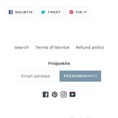
DALINTIS
TWEETINTI
PINUOTI
DALINTIS
TWEET
PIN IT
FACEBOOKE
TVITERYJE
PINTERESTE
Search
Terms of Service
Refund policy
Prisijunkite
PRENUMERUOTI
Facebook
Pinterest
Instagram
YouTube