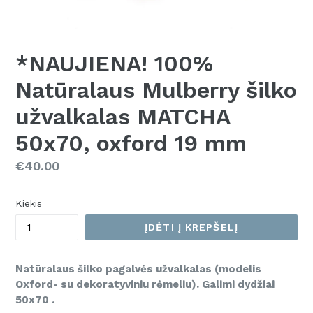
*NAUJIENA! 100%
Natūralaus Mulberry šilko
užvalkalas MATCHA
50x70, oxford 19 mm
Kaina
€40.00
Kiekis
ĮDĖTI Į KREPŠELĮ
Natūralaus šilko pagalvės užvalkalas (modelis
Oxford- su dekoratyviniu rėmeliu). Galimi dydžiai
50x70 .