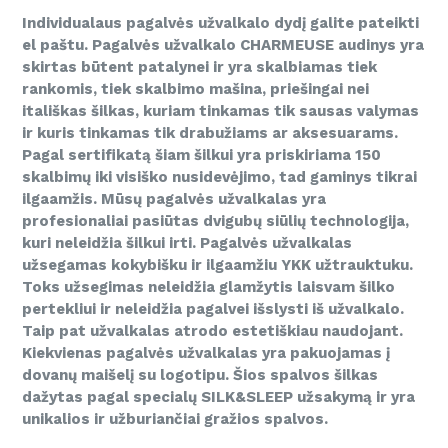
Individualaus pagalvės užvalkalo dydį galite pateikti
el paštu
. Pagalvės užvalkalo CHARMEUSE audinys yra
skirtas būtent patalynei ir yra skalbiamas tiek
rankomis, tiek skalbimo mašina, priešingai nei
itališkas šilkas, kuriam tinkamas tik sausas valymas
ir kuris tinkamas tik drabužiams ar aksesuarams.
Pagal sertifikatą šiam šilkui yra priskiriama 150
skalbimų iki visiško nusidevėjimo, tad gaminys tikrai
ilgaamžis. Mūsų pagalvės užvalkalas yra
profesionaliai pasiūtas dvigubų siūlių technologija,
kuri neleidžia šilkui irti. Pagalvės užvalkalas
užsegamas kokybišku ir ilgaamžiu YKK užtrauktuku.
Toks užsegimas neleidžia glamžytis laisvam šilko
pertekliui ir neleidžia pagalvei išslysti iš užvalkalo.
Taip pat užvalkalas atrodo estetiškiau naudojant.
Kiekvienas pagalvės užvalkalas yra pakuojamas į
dovanų maišelį su logotipu. Šios spalvos šilkas
dažytas pagal specialų SILK&SLEEP užsakymą ir yra
unikalios ir užburiančiai gražios spalvos.