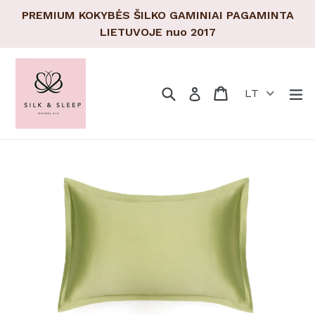
Pereiti
PREMIUM KOKYBĖS ŠILKO GAMINIAI PAGAMINTA
prie
LIETUVOJE nuo 2017
turinio
Paieška
Pirkinių krepšeli
Pirkinių krepšeli
Tr
Prisijungti
LT