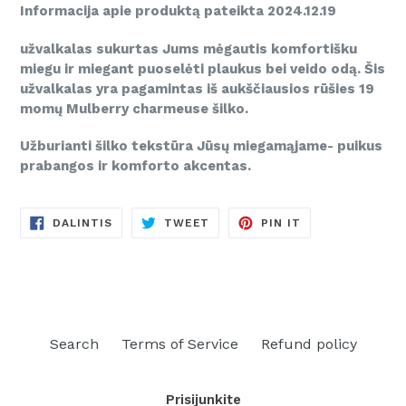
Informacija apie produktą pateikta 2024.12.19
užvalkalas sukurtas Jums mėgautis komfortišku
miegu ir miegant puoselėti plaukus bei veido odą. Šis
užvalkalas yra pagamintas iš aukščiausios rūšies 19
momų Mulberry charmeuse šilko.
Užburianti šilko tekstūra Jūsų miegamąjame- puikus
prabangos ir komforto akcentas.
DALINTIS
TWEETINTI
PINUOTI
DALINTIS
TWEET
PIN IT
FACEBOOKE
TVITERYJE
PINTERESTE
Search
Terms of Service
Refund policy
Prisijunkite