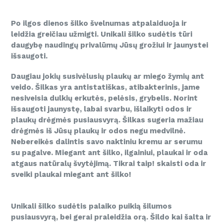
Po ilgos dienos šilko švelnumas atpalaiduoja ir
leidžia greičiau užmigti. Unikali šilko sudėtis tūri
daugybę naudingų privalūmų Jūsų grožiui ir jaunystei
išsaugoti.
Daugiau jokių susivėlusių plaukų ar miego žymių ant
veido. Šilkas yra antistatiškas, atibakterinis, jame
nesiveisia dulkių erkutės, pelėsis, grybelis. Norint
išsaugoti jaunystę, labai svarbu, išlaikyti odos ir
plaukų drėgmės pusiausvyrą. Šilkas sugeria mažiau
drėgmės iš Jūsų plaukų ir odos negu medvilnė.
Nebereikės dalintis savo naktiniu kremu ar serumu
su pagalve. Miegant ant šilko, ilgainiui, plaukai ir oda
atgaus natūralų švytėjimą. Tikrai taip! skaisti oda ir
sveiki plaukai miegant ant šilko!
Unikali šilko sudėtis palaiko puikią šilumos
pusiausvyrą, bei gerai praleidžia orą. Šildo kai šalta ir