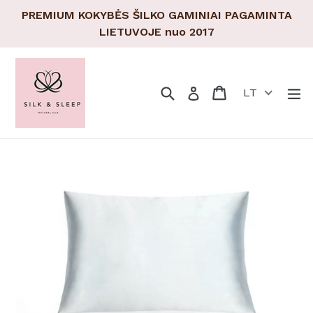
Pereiti
PREMIUM KOKYBĖS ŠILKO GAMINIAI PAGAMINTA
prie
LIETUVOJE nuo 2017
turinio
Paieška
Pirkinių krepšeli
Pirkinių krepšeli
Tr
Prisijungti
LT