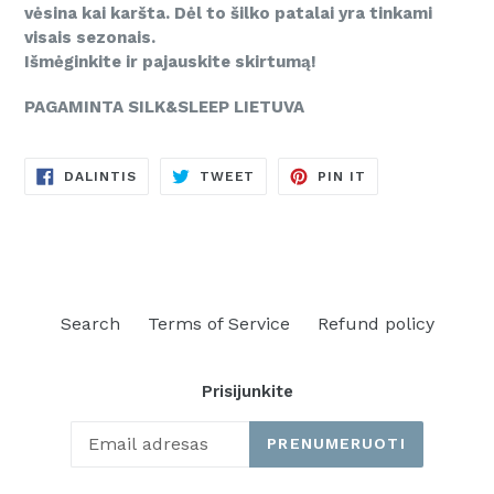
vėsina kai karšta. Dėl to šilko patalai yra tinkami
visais sezonais.
Išmėginkite ir pajauskite skirtumą!
PAGAMINTA SILK&SLEEP LIETUVA
DALINTIS
TWEETINTI
PINUOTI
DALINTIS
TWEET
PIN IT
FACEBOOKE
TVITERYJE
PINTERESTE
Search
Terms of Service
Refund policy
Prisijunkite
PRENUMERUOTI