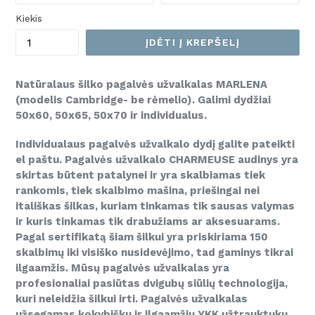
Kiekis
ĮDĖTI Į KREPŠELĮ
Natūralaus šilko pagalvės užvalkalas MARLENA
(modelis Cambridge- be rėmelio). Galimi dydžiai
50x60, 50x65, 50x70 ir individualus.
Individualaus pagalvės užvalkalo dydį galite pateikti
el paštu
. Pagalvės užvalkalo CHARMEUSE audinys yra
skirtas būtent patalynei ir yra skalbiamas tiek
rankomis, tiek skalbimo mašina, priešingai nei
itališkas šilkas, kuriam tinkamas tik sausas valymas
ir kuris tinkamas tik drabužiams ar aksesuarams.
Pagal sertifikatą šiam šilkui yra priskiriama 150
skalbimų iki visiško nusidevėjimo, tad gaminys tikrai
ilgaamžis. Mūsų pagalvės užvalkalas yra
profesionaliai pasiūtas dvigubų siūlių technologija,
kuri neleidžia šilkui irti. Pagalvės užvalkalas
užsegamas kokybišku ir ilgaamžiu YKK užtrauktuku.