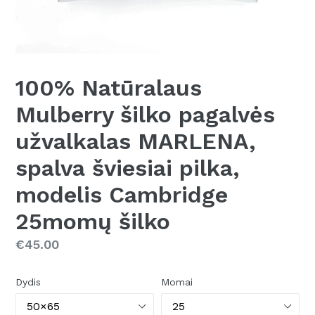
100% Natūralaus
Mulberry šilko pagalvės
užvalkalas MARLENA,
spalva šviesiai pilka,
modelis Cambridge
25momų šilko
Kaina
€45.00
Dydis
Momai