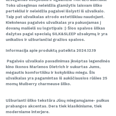
Toks užsegimas neleidžia glamžytis laisvam šilko
pertekliui ir neleidžia pagalvei išslysti iš užvalkalo.
Taip pat užvalkalas atrodo estetiškiau naudojant.
Kiekvienas pagalvės užvalkalas yra pakuojamas į
dovanų maišelš su logotipais :) Šios spalvos šilkas
dažytas pagal specialų SILK&SLEEP užsakymą ir yra
unikalios ir užburiančiai gražios spalvos.
Informacija apie produktą pateikta 2024.12.19
Pagalvės užvalkalo pavadinimas įkvėptas legendinės
kino Ikonos Marlenos Dietrich ir sukurtas Jums,
mėgautis komfortišku ir kokybišku miegu. Šis
užvalkalas yra pagamintas iš aukščiausios rūšies 25
momų Mulberry charmeuse šilko.
Užburianti šilko tekstūra Jūsų miegamąjame- puikus
prabangos akcentas. Dera tiek klasikiniame, tiek
moderniame interjere.