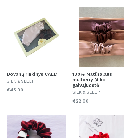
Dovanų rinkinys CALM
100% Natūralaus
mulberry šilko
SILK & SLEEP
galvajuostė
Kaina
€45.00
SILK & SLEEP
Kaina
€22.00