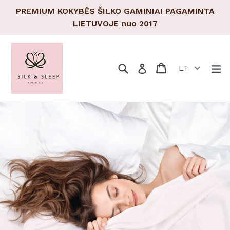
Pereiti
PREMIUM KOKYBĖS ŠILKO GAMINIAI PAGAMINTA
prie
LIETUVOJE nuo 2017
turinio
Paieška
Pirkinių krepšeli
Pirkinių krepšeli
Tr
Prisijungti
LT