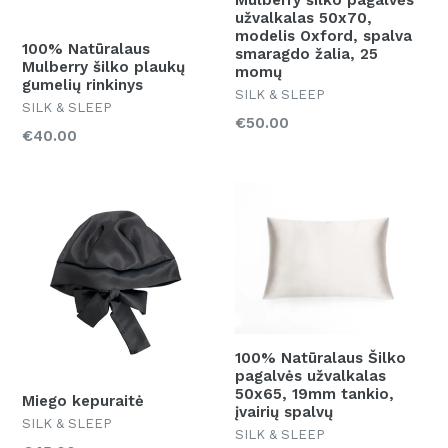
užvalkalas 50x70,
modelis Oxford, spalva
100% Natūralaus
smaragdo žalia, 25
Mulberry šilko plaukų
momų
gumelių rinkinys
SILK & SLEEP
SILK & SLEEP
Kaina
€50.00
Kaina
€40.00
100% Natūralaus Šilko
pagalvės užvalkalas
50x65, 19mm tankio,
Miego kepuraitė
įvairių spalvų
SILK & SLEEP
SILK & SLEEP