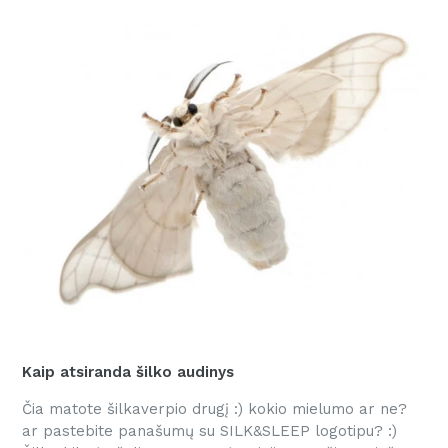
Kaip atsiranda šilko audinys
Čia matote šilkaverpio drugį :) kokio mielumo ar ne?
ar pastebite panašumų su SILK&SLEEP logotipu? :)