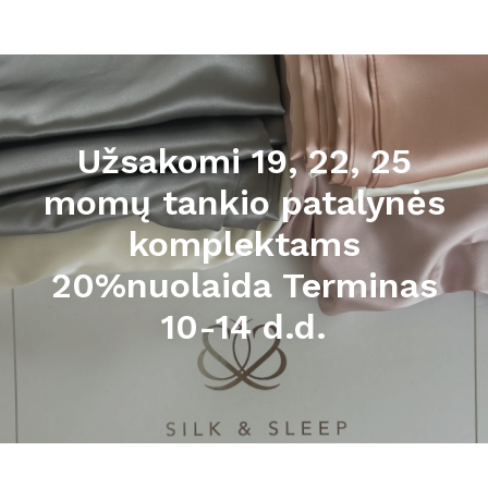
Užsakomi 19, 22, 25
momų tankio patalynės
komplektams
20%nuolaida Terminas
10-14 d.d.