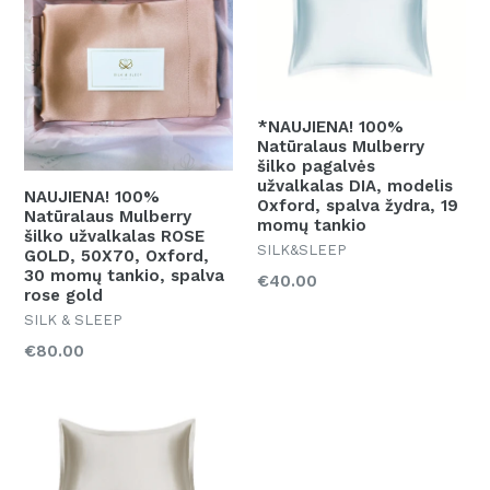
*NAUJIENA! 100%
Natūralaus Mulberry
šilko pagalvės
užvalkalas DIA, modelis
NAUJIENA! 100%
Oxford, spalva žydra, 19
Natūralaus Mulberry
momų tankio
šilko užvalkalas ROSE
SILK&SLEEP
GOLD, 50X70, Oxford,
30 momų tankio, spalva
Kaina
€40.00
rose gold
SILK & SLEEP
Kaina
€80.00