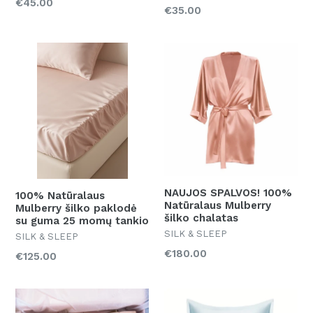
Kaina
€45.00
Kaina
€35.00
NAUJOS SPALVOS! 100%
100% Natūralaus
Natūralaus Mulberry
Mulberry šilko paklodė
šilko chalatas
su guma 25 momų tankio
SILK & SLEEP
SILK & SLEEP
Kaina
€180.00
€125.00