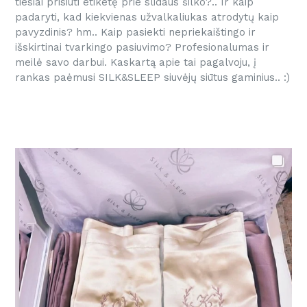
tiesiai prisiūti etiketę prie slidaus šilko?.. Ir kaip
padaryti, kad kiekvienas užvalkaliukas atrodytų kaip
pavyzdinis? hm.. Kaip pasiekti nepriekaištingo ir
išskirtinai tvarkingo pasiuvimo? Profesionalumas ir
meilė savo darbui. Kaskartą apie tai pagalvoju, į
rankas paėmusi SILK&SLEEP siuvėjų siūtus gaminius.. :)