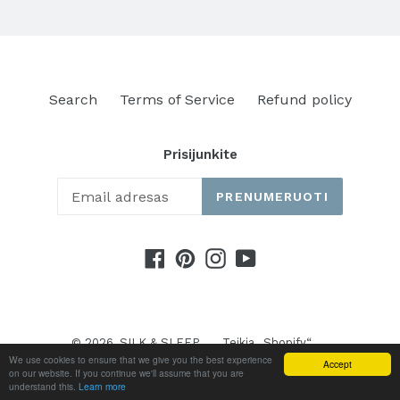
Search
Terms of Service
Refund policy
Prisijunkite
PRENUMERUOTI
Facebook
Pinterest
Instagram
YouTube
© 2026,
SILK & SLEEP
Teikia „Shopify“
We use cookies to ensure that we give you the best experience
Accept
on our website. If you continue we'll assume that you are
understand this.
Learn more