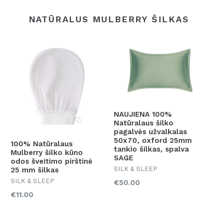
NATŪRALUS MULBERRY ŠILKAS
NAUJIENA 100%
Natūralaus šilko
pagalvės užvalkalas
50x70, oxford 25mm
100% Natūralaus
tankio šilkas, spalva
Mulberry šilko kūno
SAGE
odos šveitimo pirštinė
SILK & SLEEP
25 mm šilkas
SILK & SLEEP
Kaina
€50.00
Kaina
€11.00