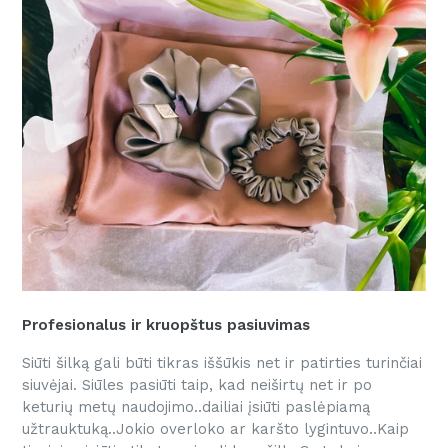
Profesionalus ir kruopštus pasiuvimas
Siūti šilką gali būti tikras iššūkis net ir patirties turinčiai
siuvėjai. Siūles pasiūti taip, kad neiširtų net ir po
keturių metų naudojimo..dailiai įsiūti paslėpiamą
užtrauktuką..Jokio overloko ar karšto lygintuvo..Kaip