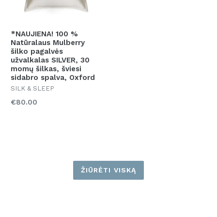
*NAUJIENA! 100 %
Natūralaus Mulberry
šilko pagalvės
užvalkalas SILVER, 30
momų šilkas, šviesi
sidabro spalva, Oxford
SILK & SLEEP
Kaina
€80.00
ŽIŪRĖTI VISKĄ