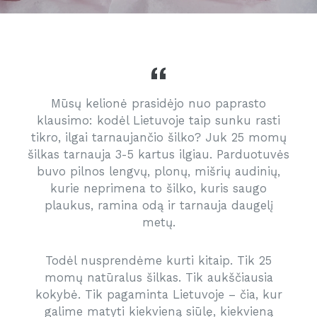
Mūsų kelionė prasidėjo nuo paprasto
klausimo: kodėl Lietuvoje taip sunku rasti
tikro, ilgai tarnaujančio šilko? Juk 25 momų
šilkas tarnauja 3-5 kartus ilgiau. Parduotuvės
buvo pilnos lengvų, plonų, mišrių audinių,
kurie neprimena to šilko, kuris saugo
plaukus, ramina odą ir tarnauja daugelį
metų.
Todėl nusprendėme kurti kitaip. Tik 25
momų natūralus šilkas. Tik aukščiausia
kokybė. Tik pagaminta Lietuvoje – čia, kur
galime matyti kiekvieną siūlę, kiekvieną