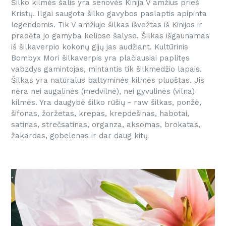
Šilko kilmės šalis yra senovės Kinija V amžius prieš
Kristų. Ilgai saugota šilko gavybos paslaptis apipinta
legendomis. Tik V amžiuje šilkas išvežtas iš Kinijos ir
pradėta jo gamyba keliose šalyse. Šilkas išgaunamas
iš šilkaverpio kokonų gijų jas audžiant. Kultūrinis
Bombyx Mori šilkaverpis yra plačiausiai paplitęs
vabzdys gamintojas, mintantis tik šilkmedžio lapais.
Šilkas yra natūralus baltyminės kilmės pluoštas. Jis
nėra nei augalinės (medvilnė), nei gyvulinės (vilna)
kilmės. Yra daugybė šilko rūšių - raw šilkas, ponžė,
šifonas, žoržetas, krepas, krepdešinas, habotai,
satinas, strečsatinas, organza, aksomas, brokatas,
žakardas, gobelenas ir dar daug kitų