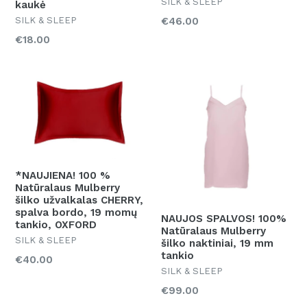
SILK & SLEEP
kaukė
€46.00
SILK & SLEEP
Kaina
€18.00
*NAUJIENA! 100 %
Natūralaus Mulberry
šilko užvalkalas CHERRY,
spalva bordo, 19 momų
NAUJOS SPALVOS! 100%
tankio, OXFORD
Natūralaus Mulberry
SILK & SLEEP
šilko naktiniai, 19 mm
tankio
Kaina
€40.00
SILK & SLEEP
Kaina
€99.00