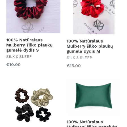
100% Natūralaus
100% Natūralaus
Mulberry šilko plaukų
Mulberry šilko plaukų
gumelė dydis S
gumelė dydis M
SILK & SLEEP
SILK & SLEEP
Kaina
€10.00
Kaina
€15.00
100% Natūralaus
Mulberry šilko pagalvės