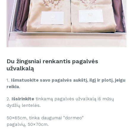
Du žingsniai renkantis pagalvės
užvalkalą
1.
Išmatuokite savo pagalvės aukštį, ilgį ir plotį, jeigu
reikia
.
2.
Išsirinkite
tinkamą pagalvės užvalkalą iš mūsų
dydžių lentelės.
50×65cm, tinka daugumai "dormeo"
pagalvių, 50×70cm.