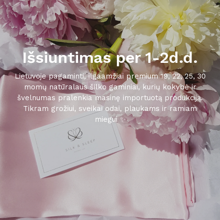
Išsiuntimas per 1-2d.d.
Lietuvoje pagaminti, ilgaamžiai premium 19, 22, 25, 30
momų natūralaus šilko gaminiai, kurių kokybė ir
švelnumas pralenkia masinę importuotą produkciją.
Tikram grožiui, sveikai odai, plaukams ir ramiam
miegui ✨