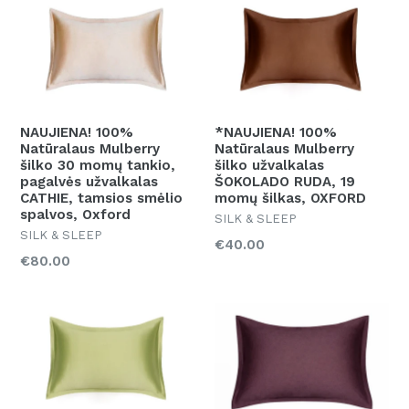
NAUJIENA! 100%
*NAUJIENA! 100%
Natūralaus Mulberry
Natūralaus Mulberry
šilko 30 momų tankio,
šilko užvalkalas
pagalvės užvalkalas
ŠOKOLADO RUDA, 19
CATHIE, tamsios smėlio
momų šilkas, OXFORD
spalvos, Oxford
SILK & SLEEP
SILK & SLEEP
Kaina
€40.00
Kaina
€80.00