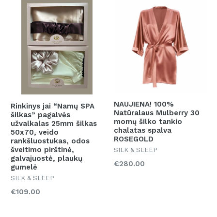
NAUJIENA! 100%
Rinkinys jai “Namų SPA
Natūralaus Mulberry 30
šilkas” pagalvės
momų šilko tankio
užvalkalas 25mm šilkas
chalatas spalva
50x70, veido
ROSEGOLD
rankšluostukas, odos
šveitimo pirštinė,
SILK & SLEEP
galvajuostė, plaukų
Kaina
€280.00
gumelė
SILK & SLEEP
Kaina
€109.00