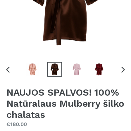
TRANSLATION
KITA
MISSING:
SLA
LT-
NAUJOS SPALVOS! 100%
LT.SECTIONS.SLIDESHOW.PREVIOUS_SLIDE
Natūralaus Mulberry šilko
chalatas
Kaina
€180.00