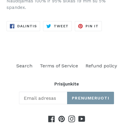
Naudojamas 100% ir 95% šilkas 19 mm su 5%
spandex.
DALINTIS
TWEETINTI
PINUOTI
DALINTIS
TWEET
PIN IT
FACEBOOKE
TVITERYJE
PINTERESTE
Search
Terms of Service
Refund policy
Prisijunkite
PRENUMERUOTI
Facebook
Pinterest
Instagram
YouTube