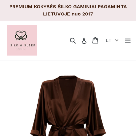
Pereiti
PREMIUM KOKYBĖS ŠILKO GAMINIAI PAGAMINTA
prie
LIETUVOJE nuo 2017
turinio
Paieška
Pirkinių krepšeli
Pirkinių krepšeli
Tr
Prisijungti
LT